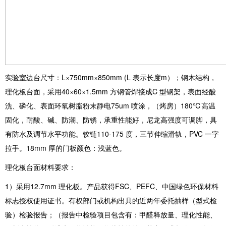
实验室边台尺寸：L×750mm×850mm (L 表示长度m）；钢木结构，
理化板台面，采用40×60×1.5mm 方钢管焊接成C 型钢架，表面经酸
洗、磷化、表面环氧树脂粉末静电75um 喷涂，（烤房）180℃高温
固化，耐酸、碱、防潮、防锈，承重性能好，尼龙高强度可调脚，具
有防水及调节水平功能。铰链110-175 度，三节伸缩滑轨，PVC 一字
拉手。18mm 厚的门板颜色：浅蓝色。
理化板台面材料要求：
1）采用12.7mm 理化板。产品获得FSC、PEFC、中国绿色环保材料
标志授权使用证书。有权部门或机构出具的近两年委托抽样（型式检
验）检验报告；（报告中检验项目包含有：甲醛释放量、理化性能、