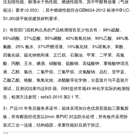
压划痕性能、耐沸水干热性能、燃烧性能等。其中甲醛释放量（气候
箱法）要求≤0.053）；其中燃烧性能符合GB8624-2012 标准中B1(C-
S1,d0)级平板状建筑材料要求。
2）有权部门或机构出具的产品检测报告至少包含有： 98%硫酸、
65%硝酸、37%盐酸、85%磷酸、40%氢氧化钠、99%乙酸、48%氢
氟酸、25% 氨水、37%甲醛溶液、10%氯化镁、3%双氧水、苯酚、
四氯化碳、硫化钠饱和液、正己烷、石脑油、甲苯、二甲苯、高氯
酸、丙酮、王水、碘酒、硝酸银、硫酸铜、高锰酸钾、重铬酸钾清洗
液、乙醇、氯仿、二氯甲烷、三氯甲烷、次氯酸钠、品红、亚甲蓝、
乙酸乙酯、铬酸、氢氧化铵、冰醋酸等化学物，分盖玻片与不盖玻片
测试，且测试结果均达到5 级。同时提供常规49 种化学实际的检测报
告，检测方法参照：sefa3-2010 第2.1 节。
3）产品10 年售后服务承诺书；箱体采用灰白色优质双面贴三聚氰胺
板，所有断面经优质以2mm 厚PVC 封边防水处理，所有板件采用拆
装式三合一连接，结构稳固，承重性能好且易于拆迁。