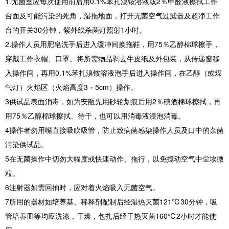
1.无菌室应每次使用前后用0.1%苯扎溴铵溶液或2％甲醛液擦拭工作
台面及可能污染的死角，湿拖地面，打开无菌空气过滤器及超净工作
台的开关30分钟，紫外线杀菌灯照射1小时。
2.操作人员用肥皂洗手后进入缓冲间换拖鞋，用75％乙醇棉球擦手，
穿戴工作衣帽、口罩。将所需物品剥去牛皮纸及外包装，从传递窗移
入操作间，再用0.1%苯扎溴铵溶液泡手后进入操作间，在乙醇（或煤
气灯）火焰区（火焰高度3－5cm）操作。
3供试品表面消毒，如为安瓿先用砂轮划痕后用2％碘酒棉球擦拭，再
用75％乙醇棉球擦拭、待干，也可以用消毒液浸泡消毒。
4操作者勿用嘴直接吸吹吸管，防止致病菌感染操作人员及口中的杂菌
污染供试品。
5在无菌操作中切勿大幅度或快速动作、拖行，以免搅动空气中尘埃微
粒。
6注射器如需回抽时，应对着火焰吸入无菌空气。
7所用的器材如培养基、稀释剂配制后经湿热灭菌121℃30分钟，吸
管培养皿等均应洗涤，干燥，包扎后经干热灭菌160℃2小时才能使