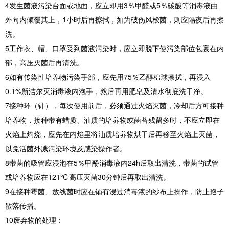
4发生菌液污染台面或地面，应立即用3％甲醛或5％碳酸等消毒液由
外向内倾覆其上，1小时后再擦拭，如为破伤风梭菌，则应隔夜后再擦
洗。
5工作衣、帽、口罩受到菌液污染时，应立即脱下使污染部位包裹在内
部，高压灭菌后再清洗。
6如有传染性培养物污染手部，应先用75％乙醇棉球擦拭，再浸入
0.1%新洁尔灭消毒液内泡手，然后再用肥皂及清水彻底洗干净。
7接种环（针），每次使用前后，必须通过火焰灭菌，冷却后方可接种
培养物，接种带有蜡质、油质的培养物或菌苔残留多时，不应立即在
火焰上灼烧，应先在内焰里将油质培养物烘干后再移至火焰上灭菌，
以免活菌外溅污染环境及感染操作者。
8带菌的吸管应浸泡在5％甲酚消毒液内24h后取出清洗，带菌的试管
或培养物应在121℃高压灭菌30分钟后再取出清洗。
9在接种霉菌、放线菌时应在铺有浸过消毒液的纱布上操作，防止孢子
散落传播。
10废弃物的处理：