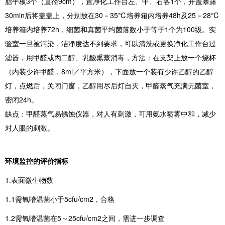
脂平板3个（直径9cm），置净化工作台左、中、右各1个，开盖暴露
30min后将盖盖上，分别放在30－35℃培养箱内培养48h及25－28℃
培养箱内培养72h，细菌和真菌平均菌落数小于等于1个为100级。实
验室一旦被污染，洁净度达不到要求，可以清洗或更换净化工作台过
滤器，用甲醛或丙二醇、乳酸熏蒸消毒，方法：在支架上放一个烧杯
（内装少许甲醛，8ml／平方米），下面放一个装有少许乙醇的乙醇
灯，点燃后，关闭门窗，乙醇用尽后灯自灭，甲醛蒸气充满无菌室，
密闭24h。
缺点：甲醛蒸气易锈蚀仪器，对人有刺激，可用氨水喷雾中和，减少
对人眼的刺激。
环境监控的评价指标
1.表面微生物数
1.1需氧嗜温菌小于5cfu/cm2，合格
1.2需氧嗜温菌在5～25cfu/cm2之间，需进一步调查