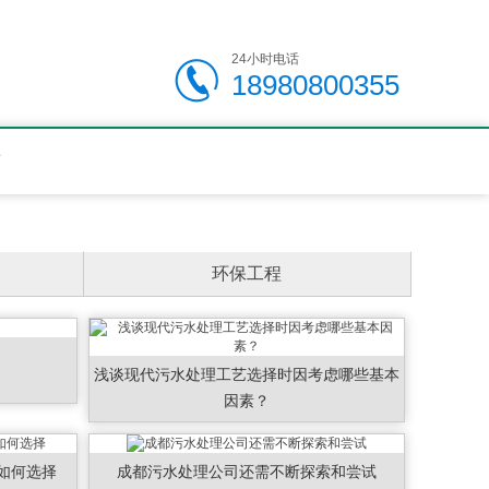
24小时电话
18980800355
答
环保工程
浅谈现代污水处理工艺选择时因考虑哪些基本
因素？
如何选择
成都污水处理公司还需不断探索和尝试