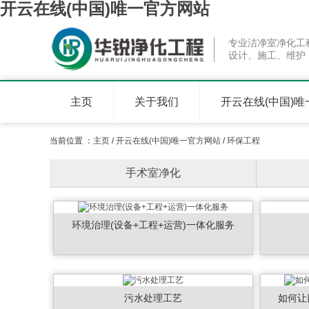
开云在线(中国)唯一官方网站
专业洁净室净化工
设计、施工、维护
主页
关于我们
开云在线(中国)
当前位置 ：
主页
/
开云在线(中国)唯一官方网站
/
环保工程
手术室净化
环境治理(设备+工程+运营)一体化服务
污水处理工艺
如何让