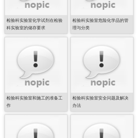
检验科实验室化学试剂在检验
检验科实验室危险化学品的管
科实验室的储存要求
理与分类
检验科实验室和施工的准备工
检验科实验室安全问题及解决
作
办法