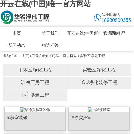
开云在线(中国)唯一官方网站
24小时电话
18980800355
主页
关于我们
开云在线(中国)唯一官方网站
配套产品
新闻动态
精选问答
当前位置 ：
主页
/
开云在线(中国)唯一官方网站
/
实验室净化工程
手术室净化工程
实验室净化工程
洁净厂房工程
ICU净化装修工程
中心供氧工程
实验室装修
洁净实验室